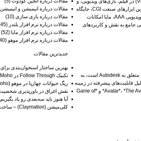
مقالات درباره انجین گودوت
(5)
نقش کلیدی VFX در دنیای مدرن، جلوه‌های بصری (VFX) در فیلم، بازی‌های ویدیویی، و
مقالات درباره انیمیشن و انیمیشن
، یکی از قدرتمندترین ابزارهای صنعت CGI، جایگاه
مقالات درباره بازی سازی
(10)
ویژه‌ای در خلق این جلوه‌ها دارد. از انیمیشن‌های سینمایی تا بازی‌های ویدیویی AAA، مایا امکانات
مقالات درباره نرم افزار بلندر
(45)
اهی جامع به نقش و کاربردهای
مقالات درباره نرم افزار مایا
(52)
مقالات درباره نرم افزار موهو
(40)
جدیدترین مقالات
بهترین ساختار استخوان‌بندی برا
Maya که توسط شرکت Alias در دهه 1990 توسعه داده شد و اکنون متعلق به Autodesk است، به
تکنیک Follow Through در Moho
ه است. مایا به دلیل قابلیت‌های پیشرفته در زمینه
ریگ حیوانات چهارپا در موهو (Moho)
شبیه‌سازی، انیمیشن و VFX، در پروژه‌های برجسته‌ای مانند *Avatar*، *The Avengers* و *Game of
نقش اغراق در باورپذیری شخصیت‌
آیا هنوز باید سه‌بعدی‌ رو یاد بگ
کلی‌میشن (Claymation) – ساخت انیمیشن با خمیر و گِل