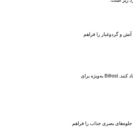
ازی مایعات، دود، آتش و گردوغبار را فراهم
این سیستم قدرتمند به کاربران اجازه می‌دهد مایعات واقعی و پویا ایجاد کنند. Bifrost به‌ویژه برای
 گرافیک‌های پویا و جلوه‌های بصری جذاب را فراهم