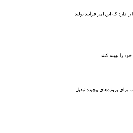
مایا قابلیت ادغام با ابزارهایی مانند ZBrush، Unreal Engine و Nuke را دارد که این امر فرآیند تولید
ب برای پروژه‌های پیچیده تبدیل