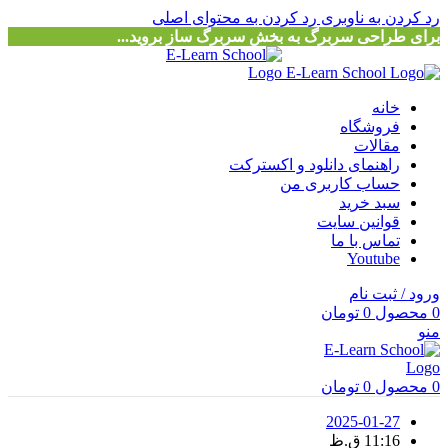
رد کردن به ناوبری
رد کردن به محتوای اصلی
برای طراحی سربرگ به بخش سربرگ ساز بروید...
خانه
فروشگاه
مقالات
راهنمای دانلود و اکسترکت
حساب کاربری من
سبد خرید
قوانین سایت
تماس با ما
Youtube
ورود / ثبت نام
0
محصول
0
تومان
منو
0
محصول
0
تومان
2025-01-27
11:16 ق.ظ