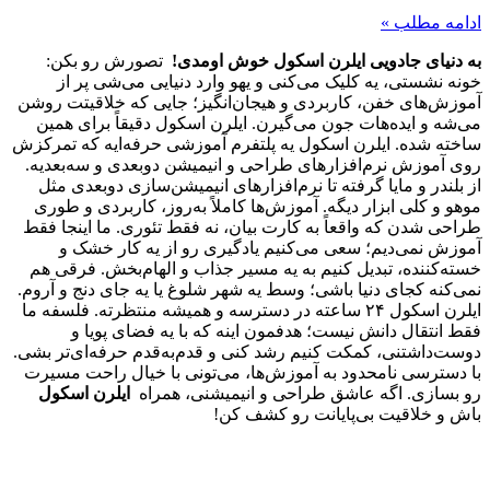
ادامه مطلب »
به دنیای جادویی ایلرن اسکول خوش اومدی!
تصورش رو بکن:
خونه نشستی، یه کلیک می‌کنی و یهو وارد دنیایی می‌شی پر از
آموزش‌های خفن، کاربردی و هیجان‌انگیز؛ جایی که خلاقیتت روشن
می‌شه و ایده‌هات جون می‌گیرن. ایلرن اسکول دقیقاً برای همین
ساخته شده. ایلرن اسکول یه پلتفرم آموزشی حرفه‌ایه که تمرکزش
روی آموزش نرم‌افزارهای طراحی و انیمیشن دو‌بعدی و سه‌بعدیه.
از بلندر و مایا گرفته تا نرم‌افزارهای انیمیشن‌سازی دوبعدی مثل
موهو و کلی ابزار دیگه. آموزش‌ها کاملاً به‌روز، کاربردی و طوری
طراحی شدن که واقعاً به کارت بیان، نه فقط تئوری. ما اینجا فقط
آموزش نمی‌دیم؛ سعی می‌کنیم یادگیری رو از یه کار خشک و
خسته‌کننده، تبدیل کنیم به یه مسیر جذاب و الهام‌بخش. فرقی هم
نمی‌کنه کجای دنیا باشی؛ وسط یه شهر شلوغ یا یه جای دنج و آروم.
ایلرن اسکول ۲۴ ساعته در دسترسه و همیشه منتظرته. فلسفه ما
فقط انتقال دانش نیست؛ هدفمون اینه که با یه فضای پویا و
دوست‌داشتنی، کمکت کنیم رشد کنی و قدم‌به‌قدم حرفه‌ای‌تر بشی.
با دسترسی نامحدود به آموزش‌ها، می‌تونی با خیال راحت مسیرت
رو بسازی. اگه عاشق طراحی و انیمیشنی، همراه
ایلرن اسکول
باش و خلاقیت بی‌پایانت رو کشف کن!