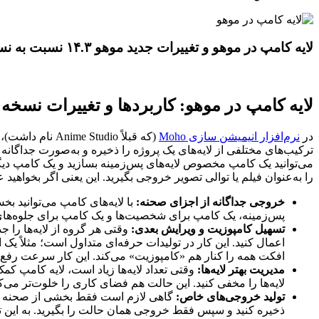
لایه کامپ در موهو و
تغییرات جدید موهو ۱۴.۳ نسبت به نسخه‌های قبل
لایه کامپ در موهو: کاربردها و تغییرات نسخه ۱۴.۳
در
نرم‌افزار انیمیشن سازی Moho
(که قبلاً Anime Studio نام داشت)، ابزاری به نام
ترکیب‌های مختلفی از لایه‌های یک پروژه را ذخیره و به‌صورت جداگانه
می‌توانید یک کامپ مخصوص لایه‌های پس‌زمینه بسازید و یک کامپ دی
را به‌عنوان فیلم یا توالی تصویر خروجی بگیرید. این یعنی اگر بخواهید
خروجی جداگانه از اجزای صحنه:
با لایه‌های کامپ می‌توانید ب
پس‌زمینه، یک کامپ برای شخصیت‌ها و یک کامپ برای جلوه‌های 
تسهیل کامپوزیت و ویرایش بعدی:
اعمال کنید. این کار در تولیدات حرفه‌ای متداول است؛ مثلاً ی
افکت همه را کنار هم «کامپوزیت» می‌کند. این کار سرعت رفع اشک
مدیریت بهتر لایه‌ها:
وقتی تعداد لایه‌ها زیاد است، لایه کامپ کمک
لایه‌ها را مخفی کنید. این حالت هم فضای کاری را خلوت‌تر می‌
تولید خروجی‌های خاص:
گاهی لازم است فقط بخشی از صحنه یا چن
ذخیره کنید و سپس فقط خروجی همان حالت را بگیرید. به این ترتی