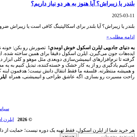
بلندر یا زیبراش؟ آیا هنوز به هر دو نیاز داریم؟
2025-03-11
بلندر یا زیبراش؟ آیا بلندر برای اسکالپتینگ کافی است یا زیبراش ضرور
ادامه مطلب »
به دنیای جادویی ایلرن اسکول خوش اومدی!
تصورش رو بکن: خونه نشس
ایده‌هات جون می‌گیرن. ایلرن اسکول دقیقاً برای همین ساخته شده. ا
گرفته تا نرم‌افزارهای انیمیشن‌سازی دوبعدی مثل موهو و کلی ابزار د
و همیشه منتظرته. فلسفه ما فقط انتقال دانش نیست؛ هدفمون اینه که 
راحت مسیرت رو بسازی. اگه عاشق طراحی و انیمیشنی، همراه
ایل
سیاست حفظ ح
© 2026
ایلرن اسکول | 
هر خرید شما از ایلرن اسکول، فقط تهیه یک دوره نیست؛ حمایت از د
جستجو