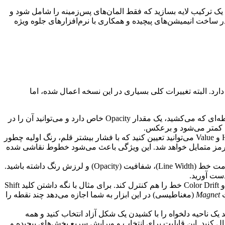
 می‌توانید یک ترکیب لایه بسازید که فقط المان‌های پس‌زمینه را شامل شود و
در ساخت انیمیشن‌های پیچیده و همکاری با نرم‌افزارهای جلوه ویژه
کانات گرافیکی تمرکز دارد. البته تغییرات کلی بسیاری در این نسخه اعمال شده، اما
حالا می‌توانید پارامتر شفافیت قلم را به فشار قلم‌مو یا مقدار تصادفی وصل کنید. یعنی هر نقطه‌ای که می‌کشید، یک مقدار Opacity خاص دارد و می‌توانید آن را در
ط کمتر می‌شود و برعکس.
این قابلیت امکان تغییر رنگ خط براساس فشار یا تنظیمات کاربر را فراهم می‌کند. با تنظیم Hue، Saturation و Value می‌توانید تعیین کنید که با فشار بیشتر قلم، رنگ اولیه چطور
 باشید، هرچه فشار بیشتر شود رنگ به سمت قرمز متمایل خواهد شد. این ویژگی باعث می‌شود خطوط نقاشی شده
در پنل ویژگی‌های ابزار Freehand آیکون‌ها و گزینه‌های جدیدی اضافه شده‌اند تا کنترل بیشتری روی ضخامت خط (Line Width)، شفافیت (Opacity) و لرزش رنگ داشته باشید.
این ابزار که برای تنظیم ضخامت خطوط استفاده می‌شود، اکنون علاوه بر ضخامت می‌تواند شفافیت و Color Drift خط را هم کنترل کند. برای مثال با نگه داشتن کلید Shift
Magnet
(مغناطیسی) در این ابزار به شما اجازه می‌دهد چند نقطه را
رد. با این ویژگی می‌توانید یک ناحیه دلخواه را با کشیدن یک شکل آزاد انتخاب کنید و همه
های داخل آن را یکجا انتخاب کنید. سپس می‌توانید برای تمام موارد انتخاب شده تغییر رنگ یا تغییر نوع قلم (Brush) اعمال کنید. این قابلیت برای انتخاب و ویرایش سریع بخش‌های پیچیده و