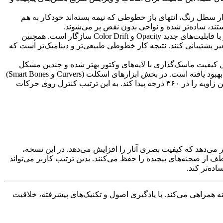
استفاده از ابزار سطل رنگ، انتهای باز خطوطی که نیمه بسته‌اند خودکار به هم
تند، ساده‌تر شده و نواحی بدون نقص پر می‌شوند.
اضافه شده که نمایی برداری (وکتوری) دارد و با قابلیت‌های جدید Opacity و Color Drift سازگار است. همچنین
پشتیبانی کنند. نتیجه کار خطوطی طبیعی‌تر و دینامیک‌تر است که
. به‌طور مثال کیفیت ماسک‌گذاری با لایه‌های وکتور بهتر شده و چندین مشکل
رندر در لایه‌های تصویری حل شده است. همچنین پشتیبانی از زبان‌های راست‌به‌چپ (مثل فارسی) و برخی فونت‌های آسیایی در متن‌ها بهبود یافته است. در بخش ابزارهای اسکلت (Curvers و Smart Bones)
قابلیت جدیدی به نام «Bone Flipping در ۳۶۰ درجه» اضافه شده که باعث می‌شود زمانی که استخوان به یک هدف اشاره می‌کند، بهترین زاویه را در ۳۶۰ درجه پیدا کند. به این ترتیب کنترل روی حرکات
 را در اختیار طراحان قرار می‌دهد که کیفیت بصری آثار را افزایش می‌دهد. در این نسخه،
مپ (Layer Comps) همچنان امکان تفکیک و خروجی‌گیری منعطف از صحنه‌های پیچیده را حفظ می‌کنند. بدین ترتیب کاربر می‌تواند
ده‌تر کند.
ته همراهی می‌کند. با یادگیری اصول و تکنیک‌های پیشرفته، خلاقیت