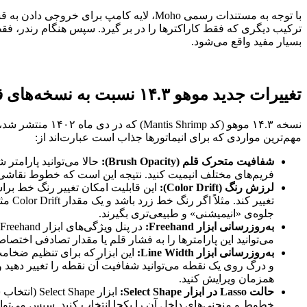
با توجه به مستندات رسمی Moho، لایه کام
ترکیب دیگری که فقط کاراکترها را در بر گیرد. سپس هنگام رندر، فقط 
بسیار مفید واقع می‌شود.
تغییرات جدید موهو ۱۴.۳ نسبت به نسخه‌های قبل
نسخه ۱۴.۳ موهو 
مهم‌ترین مواردی که برای انیماتورها جذاب است عبارت‌اند از:
شفافیت متحرک قلم (Brush Opacity):
فریم‌های مختلف انیمیت کنید. نتیجه این است که خطوط نقاشی‌
لرزش رنگ (Color Drift):
جلوه‌ی «انیمیشنی» و طبیعی‌تری بگیرند.
به‌روزرسانی ابزار Freehand:
می‌توانید این پارامترها را به فشار قلم یا مقدار تصادفی اختصاص دهید و حتی اعداد بالاتر از ۱۰۰٪ یا 
به‌روزرسانی ابزار Line Width:
و درگ روی یک نقطه می‌توانید شفافیت آن نقطه را تغییر دهید و با نگه داشتن Alt+Shift مقدار لرزش رنگ را 
همزمان ویرایش کنید.
حالت Lasso در ابزار Select Shape: