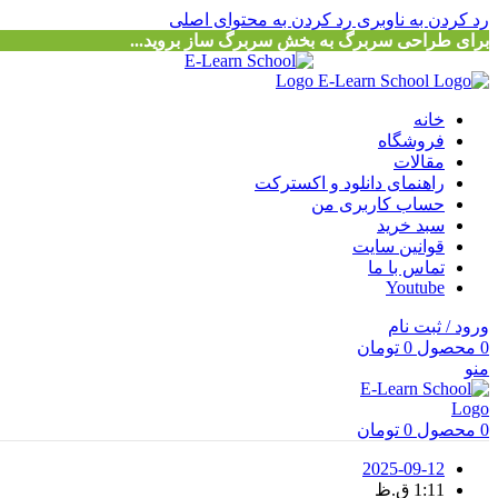
رد کردن به ناوبری
رد کردن به محتوای اصلی
برای طراحی سربرگ به بخش سربرگ ساز بروید...
خانه
فروشگاه
مقالات
راهنمای دانلود و اکسترکت
حساب کاربری من
سبد خرید
قوانین سایت
تماس با ما
Youtube
ورود / ثبت نام
0
محصول
0
تومان
منو
0
محصول
0
تومان
2025-09-12
1:11 ق.ظ