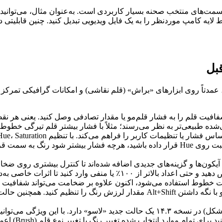
پ برای خروجی دادن به قسمت‌های منتخب صحنه بسیار کاربردی است. به‌عنوان مثال،
لایه کامپ موردنظر را به یک فایل ویدیویی تبدیل کنید. چنین قابلیتی 
(کد Mantis Shrimp) که در دی ماه ۱۴۰۲ منتشر شد، عمدتاً روی ابزارهای «براش» (قلم نقاشی) و ام
شده طبیعی‌تر به نظر می‌رسند؛ مثلاً با فشار بیشتر قلم تیرگی خطو
تغییر کند. مثلاً اگر رنگ خط زرد باشد و یک مقدار Color Drift مثبت روی Hue قرار داده
منفی وارد کنید تا اثرات خاصی به‌دست آورید.
تنظیم کنید. همچنین حالت
ابزار Select Shape (انتخاب شکل) در نسخه ۱۴.۳ یک حالت جدید «لاسو» دا
خطوط و منحنی‌