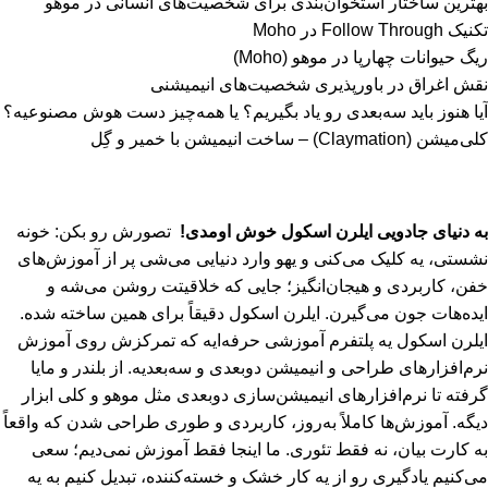
بهترین ساختار استخوان‌بندی برای شخصیت‌های انسانی در موهو
تکنیک Follow Through در Moho
ریگ حیوانات چهارپا در موهو (Moho)
نقش اغراق در باورپذیری شخصیت‌های انیمیشنی
آیا هنوز باید سه‌بعدی‌ رو یاد بگیریم؟ یا همه‌چیز دست هوش مصنوعیه؟
کلی‌میشن (Claymation) – ساخت انیمیشن با خمیر و گِل
به دنیای جادویی ایلرن اسکول خوش اومدی!
تصورش رو بکن: خونه
نشستی، یه کلیک می‌کنی و یهو وارد دنیایی می‌شی پر از آموزش‌های
خفن، کاربردی و هیجان‌انگیز؛ جایی که خلاقیتت روشن می‌شه و
ایده‌هات جون می‌گیرن. ایلرن اسکول دقیقاً برای همین ساخته شده.
ایلرن اسکول یه پلتفرم آموزشی حرفه‌ایه که تمرکزش روی آموزش
نرم‌افزارهای طراحی و انیمیشن دو‌بعدی و سه‌بعدیه. از بلندر و مایا
گرفته تا نرم‌افزارهای انیمیشن‌سازی دوبعدی مثل موهو و کلی ابزار
دیگه. آموزش‌ها کاملاً به‌روز، کاربردی و طوری طراحی شدن که واقعاً
به کارت بیان، نه فقط تئوری. ما اینجا فقط آموزش نمی‌دیم؛ سعی
می‌کنیم یادگیری رو از یه کار خشک و خسته‌کننده، تبدیل کنیم به یه