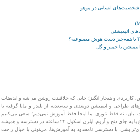
ی شخصیت‌های انسانی در موهو
های انیمیشنی
یریم؟ یا همه‌چیز دست هوش مصنوعیه؟
 کاربردی و هیجان‌انگیز؛ جایی که خلاقیتت روشن می‌شه و ایده‌هات
طراحی و انیمیشن دو‌بعدی و سه‌بعدیه. از بلندر و مایا گرفته تا
ت بیان، نه فقط تئوری. ما اینجا فقط آموزش نمی‌دیم؛ سعی می‌کنیم
یادگیری رو از یه کار خشک و خسته‌کننده، تبدیل کنیم به یه مسیر جذاب و الهام‌بخش. فرقی هم نمی‌کنه کجای دنیا باشی؛ وسط یه شهر شلوغ یا یه جای دنج و آروم. ایلرن اسکول ۲۴ ساعته در دسترسه و همیشه
‌تر بشی. با دسترسی نامحدود به آموزش‌ها، می‌تونی با خیال راحت