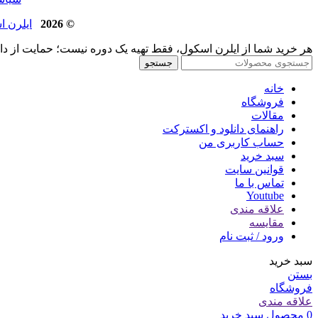
© 2026
ایلرن اسکول | 
هر خرید شما از ایلرن اسکول، فقط تهیه یک دوره نیست؛ حمایت از د
جستجو
خانه
فروشگاه
مقالات
راهنمای دانلود و اکسترکت
حساب کاربری من
سبد خرید
قوانین سایت
تماس با ما
Youtube
علاقه مندی
مقایسه
ورود / ثبت نام
سبد خرید
بستن
فروشگاه
علاقه مندی
0
محصول
سبد خرید