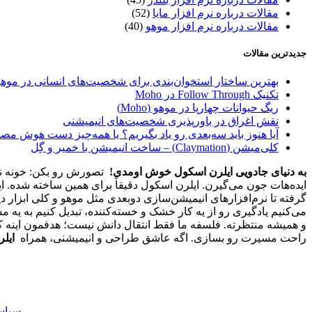
مقالات درباره نرم افزار مایا
(52)
مقالات درباره نرم افزار موهو
(40)
جدیدترین مقالات
بهترین ساختار استخوان‌بندی برای شخصیت‌های انسانی در موهو
تکنیک Follow Through در Moho
ریگ حیوانات چهارپا در موهو (Moho)
نقش اغراق در باورپذیری شخصیت‌های انیمیشنی
آیا هنوز باید سه‌بعدی‌ رو یاد بگیریم؟ یا همه‌چیز دست هوش مص
کلی‌میشن (Claymation) – ساخت انیمیشن با خمیر و گِل
به دنیای جادویی ایلرن اسکول خوش اومدی!
تصورش رو بکن: خونه نشس
ایده‌هات جون می‌گیرن. ایلرن اسکول دقیقاً برای همین ساخته شده. ا
گرفته تا نرم‌افزارهای انیمیشن‌سازی دوبعدی مثل موهو و کلی ابزار د
و همیشه منتظرته. فلسفه ما فقط انتقال دانش نیست؛ هدفمون اینه که 
راحت مسیرت رو بسازی. اگه عاشق طراحی و انیمیشنی، همراه
ایل
سیاست حفظ ح