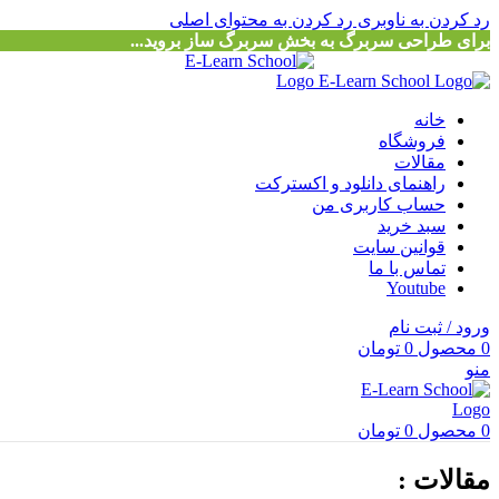
رد کردن به ناوبری
رد کردن به محتوای اصلی
برای طراحی سربرگ به بخش سربرگ ساز بروید...
خانه
فروشگاه
مقالات
راهنمای دانلود و اکسترکت
حساب کاربری من
سبد خرید
قوانین سایت
تماس با ما
Youtube
ورود / ثبت نام
0
محصول
0
تومان
منو
0
محصول
0
تومان
مقالات :