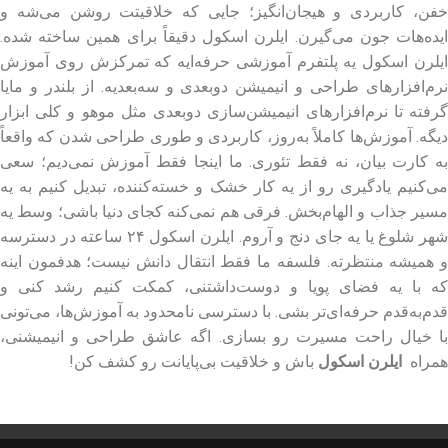
خفن، کاربردی و هیجان‌انگیز؛ جایی که خلاقیتت روشن می‌شه و
ایده‌هات جون می‌گیرن. ایلرن اسکول دقیقاً برای همین ساخته شده.
ایلرن اسکول یه پلتفرم آموزشی حرفه‌ایه که تمرکزش روی آموزش
نرم‌افزارهای طراحی و انیمیشن دو‌بعدی و سه‌بعدیه. از بلندر و مایا
گرفته تا نرم‌افزارهای انیمیشن‌سازی دوبعدی مثل موهو و کلی ابزار
دیگه. آموزش‌ها کاملاً به‌روز، کاربردی و طوری طراحی شدن که واقعاً
به کارت بیان، نه فقط تئوری. ما اینجا فقط آموزش نمی‌دیم؛ سعی
می‌کنیم یادگیری رو از یه کار خشک و خسته‌کننده، تبدیل کنیم به یه
مسیر جذاب و الهام‌بخش. فرقی هم نمی‌کنه کجای دنیا باشی؛ وسط یه
شهر شلوغ یا یه جای دنج و آروم. ایلرن اسکول ۲۴ ساعته در دسترسه
و همیشه منتظرته. فلسفه ما فقط انتقال دانش نیست؛ هدفمون اینه
که با یه فضای پویا و دوست‌داشتنی، کمکت کنیم رشد کنی و
قدم‌به‌قدم حرفه‌ای‌تر بشی. با دسترسی نامحدود به آموزش‌ها، می‌تونی
با خیال راحت مسیرت رو بسازی. اگه عاشق طراحی و انیمیشنی،
همراه
ایلرن اسکول
باش و خلاقیت بی‌پایانت رو کشف کن!