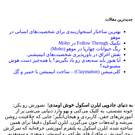
جدیدترین مقالات
بهترین ساختار استخوان‌بندی برای شخصیت‌های انسانی در
موهو
تکنیک Follow Through در Moho
ریگ حیوانات چهارپا در موهو (Moho)
نقش اغراق در باورپذیری شخصیت‌های انیمیشنی
آیا هنوز باید سه‌بعدی‌ رو یاد بگیریم؟ یا همه‌چیز دست هوش
مصنوعیه؟
کلی‌میشن (Claymation) – ساخت انیمیشن با خمیر و گِل
به دنیای جادویی ایلرن اسکول خوش اومدی!
تصورش رو بکن:
خونه نشستی، یه کلیک می‌کنی و یهو وارد دنیایی می‌شی پر از
آموزش‌های خفن، کاربردی و هیجان‌انگیز؛ جایی که خلاقیتت روشن
می‌شه و ایده‌هات جون می‌گیرن. ایلرن اسکول دقیقاً برای همین
ساخته شده. ایلرن اسکول یه پلتفرم آموزشی حرفه‌ایه که تمرکزش
روی آموزش نرم‌افزارهای طراحی و انیمیشن دو‌بعدی و سه‌بعدیه.