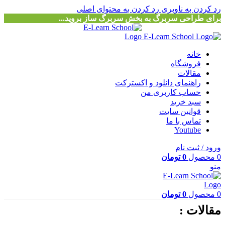
رد کردن به ناوبری
رد کردن به محتوای اصلی
برای طراحی سربرگ به بخش سربرگ ساز بروید...
خانه
فروشگاه
مقالات
راهنمای دانلود و اکسترکت
حساب کاربری من
سبد خرید
قوانین سایت
تماس با ما
Youtube
ورود / ثبت نام
0
محصول
0
تومان
منو
0
محصول
0
تومان
مقالات :