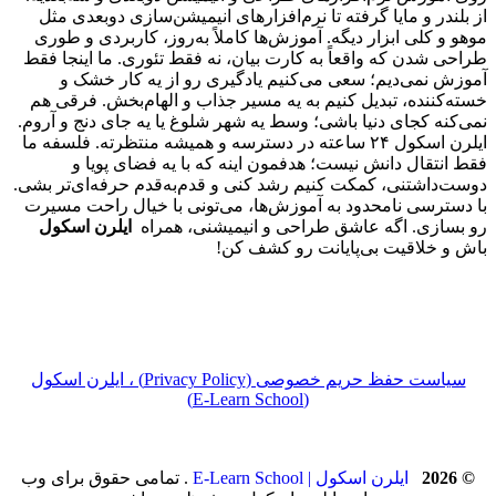
از بلندر و مایا گرفته تا نرم‌افزارهای انیمیشن‌سازی دوبعدی مثل
موهو و کلی ابزار دیگه. آموزش‌ها کاملاً به‌روز، کاربردی و طوری
طراحی شدن که واقعاً به کارت بیان، نه فقط تئوری. ما اینجا فقط
آموزش نمی‌دیم؛ سعی می‌کنیم یادگیری رو از یه کار خشک و
خسته‌کننده، تبدیل کنیم به یه مسیر جذاب و الهام‌بخش. فرقی هم
نمی‌کنه کجای دنیا باشی؛ وسط یه شهر شلوغ یا یه جای دنج و آروم.
ایلرن اسکول ۲۴ ساعته در دسترسه و همیشه منتظرته. فلسفه ما
فقط انتقال دانش نیست؛ هدفمون اینه که با یه فضای پویا و
دوست‌داشتنی، کمکت کنیم رشد کنی و قدم‌به‌قدم حرفه‌ای‌تر بشی.
با دسترسی نامحدود به آموزش‌ها، می‌تونی با خیال راحت مسیرت
رو بسازی. اگه عاشق طراحی و انیمیشنی، همراه
ایلرن اسکول
باش و خلاقیت بی‌پایانت رو کشف کن!
سیاست حفظ حریم خصوصی (Privacy Policy) ، ایلرن اسکول
(E‑Learn School)
© 2026
ایلرن اسکول | E-Learn School
. تمامی حقوق برای وب