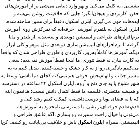
نشستی، یه کلیک می‌کنی و یهو وارد دنیایی می‌شی پر از آموزش‌های
خفن، کاربردی و هیجان‌انگیز؛ جایی که خلاقیتت روشن می‌شه و
ایده‌هات جون می‌گیرن. ایلرن اسکول دقیقاً برای همین ساخته شده.
ایلرن اسکول یه پلتفرم آموزشی حرفه‌ایه که تمرکزش روی آموزش
نرم‌افزارهای طراحی و انیمیشن دو‌بعدی و سه‌بعدیه. از بلندر و مایا
گرفته تا نرم‌افزارهای انیمیشن‌سازی دوبعدی مثل موهو و کلی ابزار
دیگه. آموزش‌ها کاملاً به‌روز، کاربردی و طوری طراحی شدن که واقعاً
به کارت بیان، نه فقط تئوری. ما اینجا فقط آموزش نمی‌دیم؛ سعی
می‌کنیم یادگیری رو از یه کار خشک و خسته‌کننده، تبدیل کنیم به یه
مسیر جذاب و الهام‌بخش. فرقی هم نمی‌کنه کجای دنیا باشی؛ وسط یه
شهر شلوغ یا یه جای دنج و آروم. ایلرن اسکول ۲۴ ساعته در دسترسه
و همیشه منتظرته. فلسفه ما فقط انتقال دانش نیست؛ هدفمون اینه
که با یه فضای پویا و دوست‌داشتنی، کمکت کنیم رشد کنی و
قدم‌به‌قدم حرفه‌ای‌تر بشی. با دسترسی نامحدود به آموزش‌ها،
می‌تونی با خیال راحت مسیرت رو بسازی. اگه عاشق طراحی و
انیمیشنی، همراه
ایلرن اسکول
باش و خلاقیت بی‌پایانت رو کشف کن!