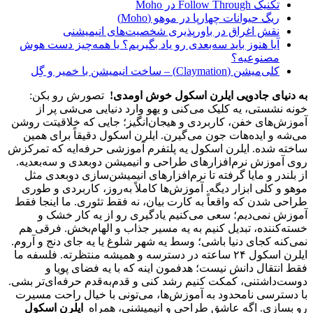
تکنیک Follow Through در Moho
ریگ حیوانات چهارپا در موهو (Moho)
نقش اغراق در باورپذیری شخصیت‌های انیمیشنی
آیا هنوز باید سه‌بعدی‌ رو یاد بگیریم؟ یا همه‌چیز دست هوش
مصنوعیه؟
کلی‌میشن (Claymation) – ساخت انیمیشن با خمیر و گِل
به دنیای جادویی ایلرن اسکول خوش اومدی!
تصورش رو بکن:
خونه نشستی، یه کلیک می‌کنی و یهو وارد دنیایی می‌شی پر از
آموزش‌های خفن، کاربردی و هیجان‌انگیز؛ جایی که خلاقیتت روشن
می‌شه و ایده‌هات جون می‌گیرن. ایلرن اسکول دقیقاً برای همین
ساخته شده. ایلرن اسکول یه پلتفرم آموزشی حرفه‌ایه که تمرکزش
روی آموزش نرم‌افزارهای طراحی و انیمیشن دو‌بعدی و سه‌بعدیه.
از بلندر و مایا گرفته تا نرم‌افزارهای انیمیشن‌سازی دوبعدی مثل
موهو و کلی ابزار دیگه. آموزش‌ها کاملاً به‌روز، کاربردی و طوری
طراحی شدن که واقعاً به کارت بیان، نه فقط تئوری. ما اینجا فقط
آموزش نمی‌دیم؛ سعی می‌کنیم یادگیری رو از یه کار خشک و
خسته‌کننده، تبدیل کنیم به یه مسیر جذاب و الهام‌بخش. فرقی هم
نمی‌کنه کجای دنیا باشی؛ وسط یه شهر شلوغ یا یه جای دنج و آروم.
ایلرن اسکول ۲۴ ساعته در دسترسه و همیشه منتظرته. فلسفه ما
فقط انتقال دانش نیست؛ هدفمون اینه که با یه فضای پویا و
دوست‌داشتنی، کمکت کنیم رشد کنی و قدم‌به‌قدم حرفه‌ای‌تر بشی.
با دسترسی نامحدود به آموزش‌ها، می‌تونی با خیال راحت مسیرت
رو بسازی. اگه عاشق طراحی و انیمیشنی، همراه
ایلرن اسکول