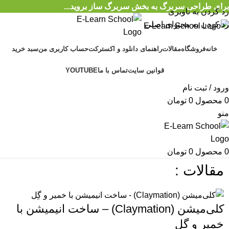
برای طراحی سربرگ به بخش سربرگ ساز بروید...
رد کردن به ناوبری
رد کردن به محتوای اصلی
خانه
فروشگاه
مقالات
راهنمای دانلود و اکسترکت
حساب کاربری من
سبد خرید
قوانین سایت
تماس با ما
YOUTUBE
ورود / ثبت نام
0
محصول
0
تومان
منو
0
محصول
0
تومان
مقالات :
کلی‌میشن (Claymation) – ساخت انیمیشن با
خمیر و گِل