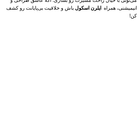
می‌تونی با خیال راحت مسیرت رو بسازی. اگه عاشق طراحی و
انیمیشنی، همراه
ایلرن اسکول
باش و خلاقیت بی‌پایانت رو کشف
کن!
سیاست حفظ حریم خصوصی (Privacy Policy) ، ایلرن اسکول
(E‑Learn School)
© 2026
ایلرن اسکول | E-Learn School
. تمامی حقوق برای وب
سایت ایلرن اسکول محفوظ می باشد.
هر خرید شما از ایلرن اسکول، فقط تهیه یک دوره نیست؛ حمایت از
دانش، خلاقیت و تولید آموزش‌های باکیفیت برای جامعه فارسی‌زبان
است.
فروشگاه
علاقه مندی
0
محصول
سبد خرید