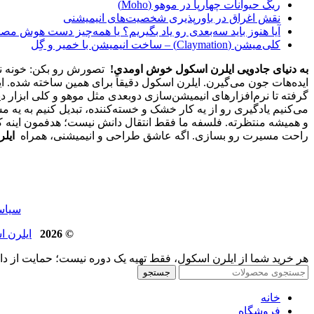
ریگ حیوانات چهارپا در موهو (Moho)
نقش اغراق در باورپذیری شخصیت‌های انیمیشنی
آیا هنوز باید سه‌بعدی‌ رو یاد بگیریم؟ یا همه‌چیز دست هوش مص
کلی‌میشن (Claymation) – ساخت انیمیشن با خمیر و گِل
به دنیای جادویی ایلرن اسکول خوش اومدی!
تصورش رو بکن: خونه نشس
ایده‌هات جون می‌گیرن. ایلرن اسکول دقیقاً برای همین ساخته شده. ا
گرفته تا نرم‌افزارهای انیمیشن‌سازی دوبعدی مثل موهو و کلی ابزار د
و همیشه منتظرته. فلسفه ما فقط انتقال دانش نیست؛ هدفمون اینه که 
راحت مسیرت رو بسازی. اگه عاشق طراحی و انیمیشنی، همراه
ایل
سیاست حفظ ح
© 2026
ایلرن اسکول | 
هر خرید شما از ایلرن اسکول، فقط تهیه یک دوره نیست؛ حمایت از د
جستجو
خانه
فروشگاه