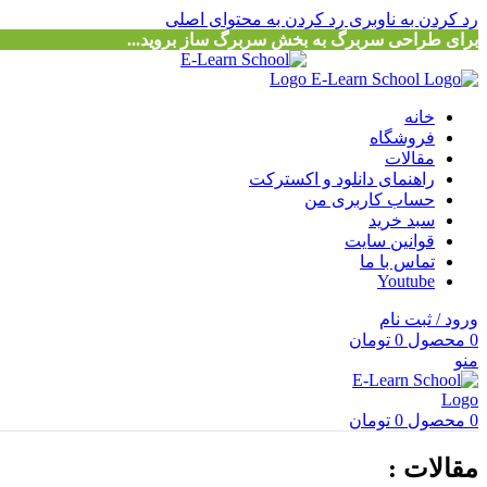
رد کردن به ناوبری
رد کردن به محتوای اصلی
برای طراحی سربرگ به بخش سربرگ ساز بروید...
خانه
فروشگاه
مقالات
راهنمای دانلود و اکسترکت
حساب کاربری من
سبد خرید
قوانین سایت
تماس با ما
Youtube
ورود / ثبت نام
0
محصول
0
تومان
منو
0
محصول
0
تومان
مقالات :