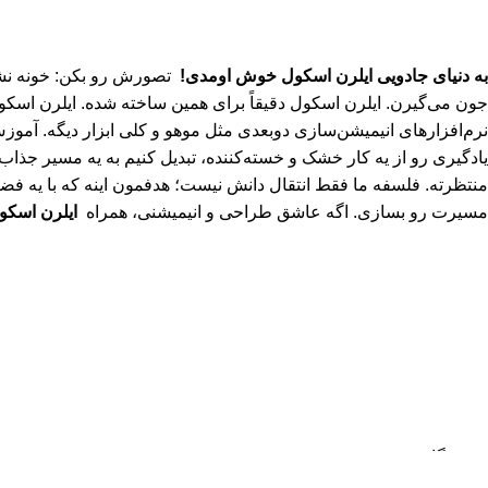
به دنیای جادویی ایلرن اسکول خوش اومدی!
تصورش رو بکن: خونه نشست
جون می‌گیرن. ایلرن اسکول دقیقاً برای همین ساخته شده. ایلرن اسکول
نرم‌افزارهای انیمیشن‌سازی دوبعدی مثل موهو و کلی ابزار دیگه. آموزش
منتظرته. فلسفه ما فقط انتقال دانش نیست؛ هدفمون اینه که با یه فضا
مسیرت رو بسازی. اگه عاشق طراحی و انیمیشنی، همراه
ایلرن اسکو
سیاست حفظ حریم
© 2026
ایلرن اسکول | l
هر خرید شما از ایلرن اسکول، فقط تهیه یک دوره نیست؛ حمایت از دان
فروشگاه
علاقه مندی