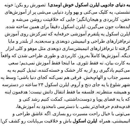
به دنیای جادویی ایلرن اسکول خوش اومدی!
تصورش رو بکن: خونه
نشستی، یه کلیک می‌کنی و یهو وارد دنیایی می‌شی پر از آموزش‌های
خفن، کاربردی و هیجان‌انگیز؛ جایی که خلاقیتت روشن می‌شه و
ایده‌هات جون می‌گیرن. ایلرن اسکول دقیقاً برای همین ساخته شده.
ایلرن اسکول یه پلتفرم آموزشی حرفه‌ایه که تمرکزش روی آموزش
نرم‌افزارهای طراحی و انیمیشن دو‌بعدی و سه‌بعدیه. از بلندر و مایا
گرفته تا نرم‌افزارهای انیمیشن‌سازی دوبعدی مثل موهو و کلی ابزار
دیگه. آموزش‌ها کاملاً به‌روز، کاربردی و طوری طراحی شدن که واقعاً
به کارت بیان، نه فقط تئوری. ما اینجا فقط آموزش نمی‌دیم؛ سعی
می‌کنیم یادگیری رو از یه کار خشک و خسته‌کننده، تبدیل کنیم به یه
مسیر جذاب و الهام‌بخش. فرقی هم نمی‌کنه کجای دنیا باشی؛ وسط یه
شهر شلوغ یا یه جای دنج و آروم. ایلرن اسکول ۲۴ ساعته در دسترسه
و همیشه منتظرته. فلسفه ما فقط انتقال دانش نیست؛ هدفمون اینه
که با یه فضای پویا و دوست‌داشتنی، کمکت کنیم رشد کنی و
قدم‌به‌قدم حرفه‌ای‌تر بشی. با دسترسی نامحدود به آموزش‌ها،
می‌تونی با خیال راحت مسیرت رو بسازی. اگه عاشق طراحی و
انیمیشنی، همراه
ایلرن اسکول
باش و خلاقیت بی‌پایانت رو کشف کن!