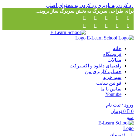
0
0
رد کردن به ناوبری
رد کردن به محتوای اصلی
برای طراحی سربرگ به بخش سربرگ ساز بروید...
خانه
فروشگاه
مقالات
راهنمای دانلود و اکسترکت
حساب کاربری من
سبد خرید
قوانین سایت
تماس با ما
Youtube
ورود / ثبت نام
0
0
تومان
منو
0
تومان