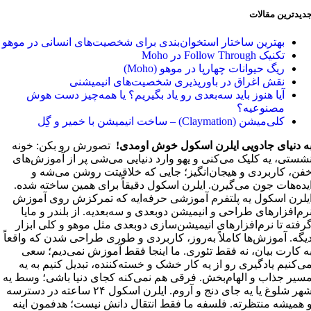
دیدترین مقالات
بهترین ساختار استخوان‌بندی برای شخصیت‌های انسانی در موهو
تکنیک Follow Through در Moho
ریگ حیوانات چهارپا در موهو (Moho)
نقش اغراق در باورپذیری شخصیت‌های انیمیشنی
آیا هنوز باید سه‌بعدی‌ رو یاد بگیریم؟ یا همه‌چیز دست هوش
مصنوعیه؟
کلی‌میشن (Claymation) – ساخت انیمیشن با خمیر و گِل
ه دنیای جادویی ایلرن اسکول خوش اومدی!
تصورش رو بکن: خونه
شستی، یه کلیک می‌کنی و یهو وارد دنیایی می‌شی پر از آموزش‌های
فن، کاربردی و هیجان‌انگیز؛ جایی که خلاقیتت روشن می‌شه و
یده‌هات جون می‌گیرن. ایلرن اسکول دقیقاً برای همین ساخته شده.
یلرن اسکول یه پلتفرم آموزشی حرفه‌ایه که تمرکزش روی آموزش
رم‌افزارهای طراحی و انیمیشن دو‌بعدی و سه‌بعدیه. از بلندر و مایا
رفته تا نرم‌افزارهای انیمیشن‌سازی دوبعدی مثل موهو و کلی ابزار
یگه. آموزش‌ها کاملاً به‌روز، کاربردی و طوری طراحی شدن که واقعاً
ه کارت بیان، نه فقط تئوری. ما اینجا فقط آموزش نمی‌دیم؛ سعی
ی‌کنیم یادگیری رو از یه کار خشک و خسته‌کننده، تبدیل کنیم به یه
سیر جذاب و الهام‌بخش. فرقی هم نمی‌کنه کجای دنیا باشی؛ وسط یه
شهر شلوغ یا یه جای دنج و آروم. ایلرن اسکول ۲۴ ساعته در دسترسه
 همیشه منتظرته. فلسفه ما فقط انتقال دانش نیست؛ هدفمون اینه