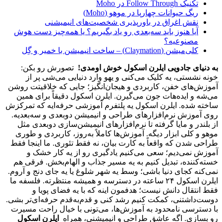
تکنیک Follow Through در Moho
ریگ حیوانات چهارپا در موهو (Moho)
نقش اغراق در باورپذیری شخصیت‌های انیمیشنی
آیا هنوز باید سه‌بعدی‌ رو یاد بگیریم؟ یا همه‌چیز دست هوش
مصنوعیه؟
کلی‌میشن (Claymation) – ساخت انیمیشن با خمیر و گِل
به دنیای جادویی ایلرن اسکول خوش اومدی!
تصورش رو بکن:
خونه نشستی، یه کلیک می‌کنی و یهو وارد دنیایی می‌شی پر از
آموزش‌های خفن، کاربردی و هیجان‌انگیز؛ جایی که خلاقیتت روشن
می‌شه و ایده‌هات جون می‌گیرن. ایلرن اسکول دقیقاً برای همین
ساخته شده. ایلرن اسکول یه پلتفرم آموزشی حرفه‌ایه که تمرکزش
روی آموزش نرم‌افزارهای طراحی و انیمیشن دو‌بعدی و سه‌بعدیه.
از بلندر و مایا گرفته تا نرم‌افزارهای انیمیشن‌سازی دوبعدی مثل
موهو و کلی ابزار دیگه. آموزش‌ها کاملاً به‌روز، کاربردی و طوری
طراحی شدن که واقعاً به کارت بیان، نه فقط تئوری. ما اینجا فقط
آموزش نمی‌دیم؛ سعی می‌کنیم یادگیری رو از یه کار خشک و
خسته‌کننده، تبدیل کنیم به یه مسیر جذاب و الهام‌بخش. فرقی هم
نمی‌کنه کجای دنیا باشی؛ وسط یه شهر شلوغ یا یه جای دنج و آروم.
ایلرن اسکول ۲۴ ساعته در دسترسه و همیشه منتظرته. فلسفه ما
فقط انتقال دانش نیست؛ هدفمون اینه که با یه فضای پویا و
دوست‌داشتنی، کمکت کنیم رشد کنی و قدم‌به‌قدم حرفه‌ای‌تر بشی.
با دسترسی نامحدود به آموزش‌ها، می‌تونی با خیال راحت مسیرت
رو بسازی. اگه عاشق طراحی و انیمیشنی، همراه
ایلرن اسکول