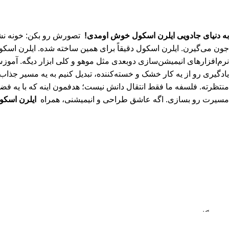
به دنیای جادویی ایلرن اسکول خوش اومدی!
تصورش رو بکن: خونه نشست
جون می‌گیرن. ایلرن اسکول دقیقاً برای همین ساخته شده. ایلرن اسکول
نرم‌افزارهای انیمیشن‌سازی دوبعدی مثل موهو و کلی ابزار دیگه. آموزش
منتظرته. فلسفه ما فقط انتقال دانش نیست؛ هدفمون اینه که با یه فضا
مسیرت رو بسازی. اگه عاشق طراحی و انیمیشنی، همراه
ایلرن اسکو
سیاست حفظ حریم
© 2026
ایلرن اسکول | l
هر خرید شما از ایلرن اسکول، فقط تهیه یک دوره نیست؛ حمایت از دان
فروشگاه
علاقه مندی