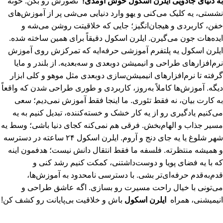
به دنیای جادویی ایلرن اسکول خوش اومدی!
تصورش رو بکن: خونه
نشستی، یه کلیک می‌کنی و یهو وارد دنیایی می‌شی پر از آموزش‌های
خفن، کاربردی و هیجان‌انگیز؛ جایی که خلاقیتت روشن می‌شه و
ایده‌هات جون می‌گیرن. ایلرن اسکول دقیقاً برای همین ساخته شده.
ایلرن اسکول یه پلتفرم آموزشی حرفه‌ایه که تمرکزش روی آموزش
نرم‌افزارهای طراحی و انیمیشن دو‌بعدی و سه‌بعدیه. از بلندر و مایا
گرفته تا نرم‌افزارهای انیمیشن‌سازی دوبعدی مثل موهو و کلی ابزار
دیگه. آموزش‌ها کاملاً به‌روز، کاربردی و طوری طراحی شدن که واقعاً
به کارت بیان، نه فقط تئوری. ما اینجا فقط آموزش نمی‌دیم؛ سعی
می‌کنیم یادگیری رو از یه کار خشک و خسته‌کننده، تبدیل کنیم به یه
مسیر جذاب و الهام‌بخش. فرقی هم نمی‌کنه کجای دنیا باشی؛ وسط یه
شهر شلوغ یا یه جای دنج و آروم. ایلرن اسکول ۲۴ ساعته در دسترسه
و همیشه منتظرته. فلسفه ما فقط انتقال دانش نیست؛ هدفمون اینه
که با یه فضای پویا و دوست‌داشتنی، کمکت کنیم رشد کنی و
قدم‌به‌قدم حرفه‌ای‌تر بشی. با دسترسی نامحدود به آموزش‌ها،
می‌تونی با خیال راحت مسیرت رو بسازی. اگه عاشق طراحی و
انیمیشنی، همراه
ایلرن اسکول
باش و خلاقیت بی‌پایانت رو کشف کن!