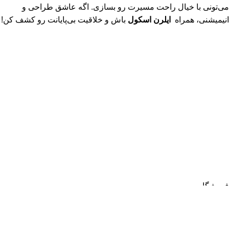
می‌تونی با خیال راحت مسیرت رو بسازی. اگه عاشق طراحی و
انیمیشنی، همراه
ایلرن اسکول
باش و خلاقیت بی‌پایانت رو کشف کن!
سیاست حفظ حریم خصوصی (Privacy Policy) ، ایلرن اسکول
(E‑Learn School)
© 2026
ایلرن اسکول | E-Learn School
. تمامی حقوق برای وب
سایت ایلرن اسکول محفوظ می باشد.
هر خرید شما از ایلرن اسکول، فقط تهیه یک دوره نیست؛ حمایت از
دانش، خلاقیت و تولید آموزش‌های باکیفیت برای جامعه فارسی‌زبان
است.
فروشگاه
علاقه مندی
0
محصول
سبد خرید
حساب کاربری من