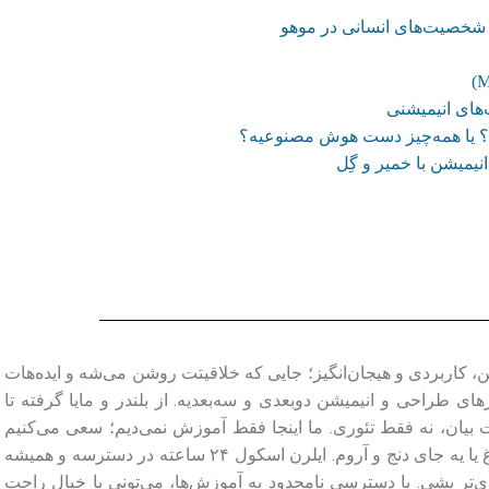
ی شخصیت‌های انسانی در موهو
های انیمیشنی
یریم؟ یا همه‌چیز دست هوش مصنوعیه؟
 کاربردی و هیجان‌انگیز؛ جایی که خلاقیتت روشن می‌شه و ایده‌هات
طراحی و انیمیشن دو‌بعدی و سه‌بعدیه. از بلندر و مایا گرفته تا
ت بیان، نه فقط تئوری. ما اینجا فقط آموزش نمی‌دیم؛ سعی می‌کنیم
یادگیری رو از یه کار خشک و خسته‌کننده، تبدیل کنیم به یه مسیر جذاب و الهام‌بخش. فرقی هم نمی‌کنه کجای دنیا باشی؛ وسط یه شهر شلوغ یا یه جای دنج و آروم. ایلرن اسکول ۲۴ ساعته در دسترسه و همیشه
‌تر بشی. با دسترسی نامحدود به آموزش‌ها، می‌تونی با خیال راحت