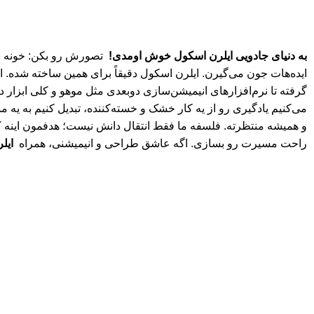
به دنیای جادویی ایلرن اسکول خوش اومدی!
تصورش رو بکن: خونه نشس
ایده‌هات جون می‌گیرن. ایلرن اسکول دقیقاً برای همین ساخته شده. ا
گرفته تا نرم‌افزارهای انیمیشن‌سازی دوبعدی مثل موهو و کلی ابزار د
و همیشه منتظرته. فلسفه ما فقط انتقال دانش نیست؛ هدفمون اینه که 
راحت مسیرت رو بسازی. اگه عاشق طراحی و انیمیشنی، همراه
ایل
سیاست حفظ حریم
© 2026
ایلرن اسکول | l
هر خرید شما از ایلرن اسکول، فقط تهیه یک دوره نیست؛ حمایت از دان