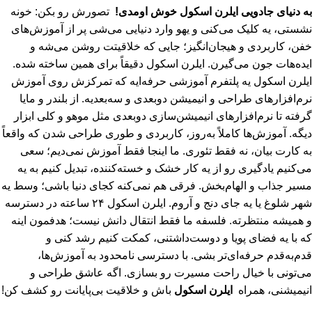
به دنیای جادویی ایلرن اسکول خوش اومدی!
تصورش رو بکن: خونه
نشستی، یه کلیک می‌کنی و یهو وارد دنیایی می‌شی پر از آموزش‌های
خفن، کاربردی و هیجان‌انگیز؛ جایی که خلاقیتت روشن می‌شه و
ایده‌هات جون می‌گیرن. ایلرن اسکول دقیقاً برای همین ساخته شده.
ایلرن اسکول یه پلتفرم آموزشی حرفه‌ایه که تمرکزش روی آموزش
نرم‌افزارهای طراحی و انیمیشن دو‌بعدی و سه‌بعدیه. از بلندر و مایا
گرفته تا نرم‌افزارهای انیمیشن‌سازی دوبعدی مثل موهو و کلی ابزار
دیگه. آموزش‌ها کاملاً به‌روز، کاربردی و طوری طراحی شدن که واقعاً
به کارت بیان، نه فقط تئوری. ما اینجا فقط آموزش نمی‌دیم؛ سعی
می‌کنیم یادگیری رو از یه کار خشک و خسته‌کننده، تبدیل کنیم به یه
مسیر جذاب و الهام‌بخش. فرقی هم نمی‌کنه کجای دنیا باشی؛ وسط یه
شهر شلوغ یا یه جای دنج و آروم. ایلرن اسکول ۲۴ ساعته در دسترسه
و همیشه منتظرته. فلسفه ما فقط انتقال دانش نیست؛ هدفمون اینه
که با یه فضای پویا و دوست‌داشتنی، کمکت کنیم رشد کنی و
قدم‌به‌قدم حرفه‌ای‌تر بشی. با دسترسی نامحدود به آموزش‌ها،
می‌تونی با خیال راحت مسیرت رو بسازی. اگه عاشق طراحی و
انیمیشنی، همراه
ایلرن اسکول
باش و خلاقیت بی‌پایانت رو کشف کن!