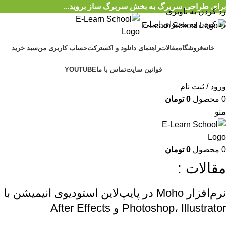
برای طراحی سربرگ به بخش سربرگ ساز بروید...
رد کردن به ناوبری
رد کردن به محتوای اصلی
خانه
فروشگاه
مقالات
راهنمای دانلود و اکسترکت
حساب کاربری من
سبد خرید
قوانین سایت
تماس با ما
YOUTUBE
ورود / ثبت نام
0
محصول
0
تومان
منو
0
محصول
0
تومان
مقالات :
نرم‌افزار Moho در پایپ‌لاین استودیوی انیمیشن با
Photoshop، Illustrator و After Effects