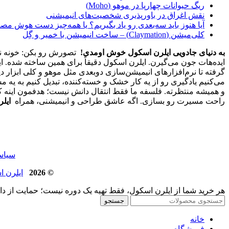
ریگ حیوانات چهارپا در موهو (Moho)
نقش اغراق در باورپذیری شخصیت‌های انیمیشنی
آیا هنوز باید سه‌بعدی‌ رو یاد بگیریم؟ یا همه‌چیز دست هوش مص
کلی‌میشن (Claymation) – ساخت انیمیشن با خمیر و گِل
به دنیای جادویی ایلرن اسکول خوش اومدی!
تصورش رو بکن: خونه نشس
ایده‌هات جون می‌گیرن. ایلرن اسکول دقیقاً برای همین ساخته شده. ا
گرفته تا نرم‌افزارهای انیمیشن‌سازی دوبعدی مثل موهو و کلی ابزار د
و همیشه منتظرته. فلسفه ما فقط انتقال دانش نیست؛ هدفمون اینه که 
راحت مسیرت رو بسازی. اگه عاشق طراحی و انیمیشنی، همراه
ایل
سیاست حفظ ح
© 2026
ایلرن اسکول | 
هر خرید شما از ایلرن اسکول، فقط تهیه یک دوره نیست؛ حمایت از د
جستجو
خانه
فروشگاه