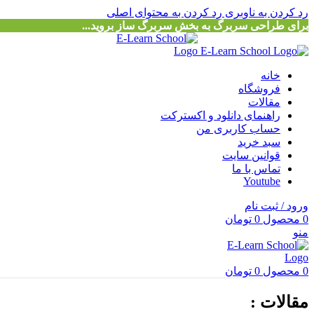
رد کردن به ناوبری
رد کردن به محتوای اصلی
برای طراحی سربرگ به بخش سربرگ ساز بروید...
خانه
فروشگاه
مقالات
راهنمای دانلود و اکسترکت
حساب کاربری من
سبد خرید
قوانین سایت
تماس با ما
Youtube
ورود / ثبت نام
0
محصول
0
تومان
منو
0
محصول
0
تومان
مقالات :