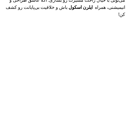
می‌تونی با خیال راحت مسیرت رو بسازی. اگه عاشق طراحی و
انیمیشنی، همراه
ایلرن اسکول
باش و خلاقیت بی‌پایانت رو کشف
کن!
سیاست حفظ حریم خصوصی (Privacy Policy) ، ایلرن اسکول
(E‑Learn School)
© 2026
ایلرن اسکول | E-Learn School
. تمامی حقوق برای وب
سایت ایلرن اسکول محفوظ می باشد.
هر خرید شما از ایلرن اسکول، فقط تهیه یک دوره نیست؛ حمایت از
دانش، خلاقیت و تولید آموزش‌های باکیفیت برای جامعه فارسی‌زبان
است.
فروشگاه
علاقه مندی
0
محصول
سبد خرید