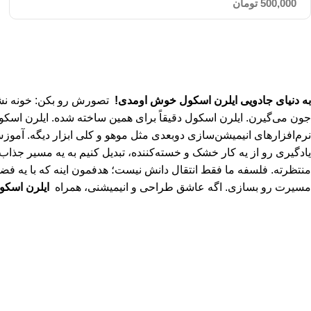
500,000
تومان
به دنیای جادویی ایلرن اسکول خوش اومدی!
تصورش رو بکن: خونه نشست
جون می‌گیرن. ایلرن اسکول دقیقاً برای همین ساخته شده. ایلرن اسکول
نرم‌افزارهای انیمیشن‌سازی دوبعدی مثل موهو و کلی ابزار دیگه. آموزش
منتظرته. فلسفه ما فقط انتقال دانش نیست؛ هدفمون اینه که با یه فضا
مسیرت رو بسازی. اگه عاشق طراحی و انیمیشنی، همراه
ایلرن اسکو
سیاست حفظ حریم
© 2026
ایلرن اسکول | l