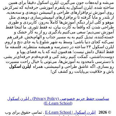
می‌شه و ایده‌هات جون می‌گیرن. ایلرن اسکول دقیقاً برای همین
ساخته شده. ایلرن اسکول یه پلتفرم آموزشی حرفه‌ایه که تمرکزش
روی آموزش نرم‌افزارهای طراحی و انیمیشن دو‌بعدی و سه‌بعدیه.
از بلندر و مایا گرفته تا نرم‌افزارهای انیمیشن‌سازی دوبعدی مثل
موهو و کلی ابزار دیگه. آموزش‌ها کاملاً به‌روز، کاربردی و طوری
طراحی شدن که واقعاً به کارت بیان، نه فقط تئوری. ما اینجا فقط
آموزش نمی‌دیم؛ سعی می‌کنیم یادگیری رو از یه کار خشک و
خسته‌کننده، تبدیل کنیم به یه مسیر جذاب و الهام‌بخش. فرقی هم
نمی‌کنه کجای دنیا باشی؛ وسط یه شهر شلوغ یا یه جای دنج و آروم.
ایلرن اسکول ۲۴ ساعته در دسترسه و همیشه منتظرته. فلسفه ما
فقط انتقال دانش نیست؛ هدفمون اینه که با یه فضای پویا و
دوست‌داشتنی، کمکت کنیم رشد کنی و قدم‌به‌قدم حرفه‌ای‌تر بشی.
با دسترسی نامحدود به آموزش‌ها، می‌تونی با خیال راحت مسیرت
رو بسازی. اگه عاشق طراحی و انیمیشنی، همراه
ایلرن اسکول
باش و خلاقیت بی‌پایانت رو کشف کن!
سیاست حفظ حریم خصوصی (Privacy Policy) ، ایلرن اسکول
(E‑Learn School)
© 2026
ایلرن اسکول | E-Learn School
. تمامی حقوق برای وب