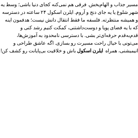
مسیر جذاب و الهام‌بخش. فرقی هم نمی‌کنه کجای دنیا باشی؛ وسط یه
شهر شلوغ یا یه جای دنج و آروم. ایلرن اسکول ۲۴ ساعته در دسترسه
و همیشه منتظرته. فلسفه ما فقط انتقال دانش نیست؛ هدفمون اینه
که با یه فضای پویا و دوست‌داشتنی، کمکت کنیم رشد کنی و
قدم‌به‌قدم حرفه‌ای‌تر بشی. با دسترسی نامحدود به آموزش‌ها،
می‌تونی با خیال راحت مسیرت رو بسازی. اگه عاشق طراحی و
انیمیشنی، همراه
ایلرن اسکول
باش و خلاقیت بی‌پایانت رو کشف کن!
سیاست حفظ حریم خصوصی (Privacy Policy) ، ایلرن اسکول
(E‑Learn School)
© 2026
ایلرن اسکول | E-Learn School
. تمامی حقوق برای وب
سایت ایلرن اسکول محفوظ می باشد.
هر خرید شما از ایلرن اسکول، فقط تهیه یک دوره نیست؛ حمایت از
دانش، خلاقیت و تولید آموزش‌های باکیفیت برای جامعه فارسی‌زبان