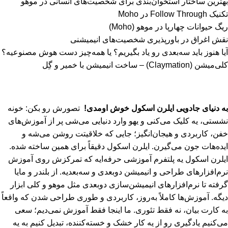
بهترین ساختار استخوان‌بندی برای شخصیت‌های انسانی در موهو
تکنیک Follow Through در Moho
ریگ حیوانات چهارپا در موهو (Moho)
نقش اغراق در باورپذیری شخصیت‌های انیمیشنی
آیا هنوز باید سه‌بعدی‌ رو یاد بگیریم؟ یا همه‌چیز دست هوش مصنوعیه؟
کلی‌میشن (Claymation) – ساخت انیمیشن با خمیر و گِل
به دنیای جادویی ایلرن اسکول خوش اومدی!
تصورش رو بکن: خونه
نشستی، یه کلیک می‌کنی و یهو وارد دنیایی می‌شی پر از آموزش‌های
خفن، کاربردی و هیجان‌انگیز؛ جایی که خلاقیتت روشن می‌شه و
ایده‌هات جون می‌گیرن. ایلرن اسکول دقیقاً برای همین ساخته شده.
ایلرن اسکول یه پلتفرم آموزشی حرفه‌ایه که تمرکزش روی آموزش
نرم‌افزارهای طراحی و انیمیشن دو‌بعدی و سه‌بعدیه. از بلندر و مایا
گرفته تا نرم‌افزارهای انیمیشن‌سازی دوبعدی مثل موهو و کلی ابزار
دیگه. آموزش‌ها کاملاً به‌روز، کاربردی و طوری طراحی شدن که واقعاً
به کارت بیان، نه فقط تئوری. ما اینجا فقط آموزش نمی‌دیم؛ سعی
می‌کنیم یادگیری رو از یه کار خشک و خسته‌کننده، تبدیل کنیم به یه