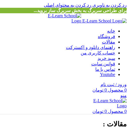
رد کردن به ناوبری
رد کردن به محتوای اصلی
برای طراحی سربرگ به بخش سربرگ ساز بروید...
خانه
فروشگاه
مقالات
راهنمای دانلود و اکسترکت
حساب کاربری من
سبد خرید
قوانین سایت
تماس با ما
Youtube
ورود / ثبت نام
0
محصول
0
تومان
منو
0
محصول
0
تومان
مقالات :