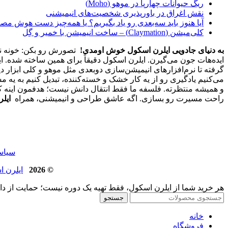
ریگ حیوانات چهارپا در موهو (Moho)
نقش اغراق در باورپذیری شخصیت‌های انیمیشنی
آیا هنوز باید سه‌بعدی‌ رو یاد بگیریم؟ یا همه‌چیز دست هوش مص
کلی‌میشن (Claymation) – ساخت انیمیشن با خمیر و گِل
به دنیای جادویی ایلرن اسکول خوش اومدی!
تصورش رو بکن: خونه نشس
ایده‌هات جون می‌گیرن. ایلرن اسکول دقیقاً برای همین ساخته شده. ا
گرفته تا نرم‌افزارهای انیمیشن‌سازی دوبعدی مثل موهو و کلی ابزار د
و همیشه منتظرته. فلسفه ما فقط انتقال دانش نیست؛ هدفمون اینه که 
راحت مسیرت رو بسازی. اگه عاشق طراحی و انیمیشنی، همراه
ایل
سیاست حفظ ح
© 2026
ایلرن اسکول | 
هر خرید شما از ایلرن اسکول، فقط تهیه یک دوره نیست؛ حمایت از د
جستجو
خانه
فروشگاه